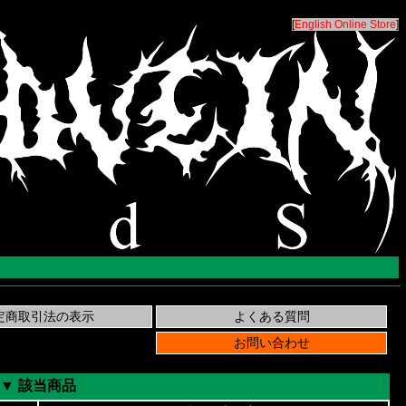
[
English Online Store
]
▼ 該当商品