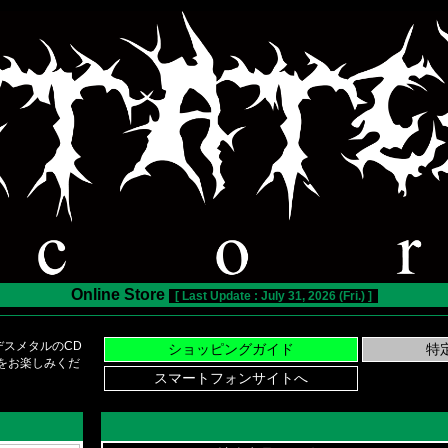
Online Store
[ Last Update : July 31, 2026 (Fri.) ]
スメタルのCD
い物をお楽しみくだ