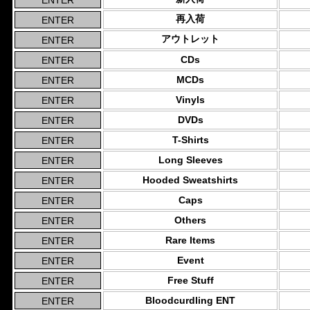
再入荷
アウトレット
CDs
MCDs
Vinyls
DVDs
T-Shirts
Long Sleeves
Hooded Sweatshirts
Caps
Others
Rare Items
Event
Free Stuff
Bloodcurdling ENT