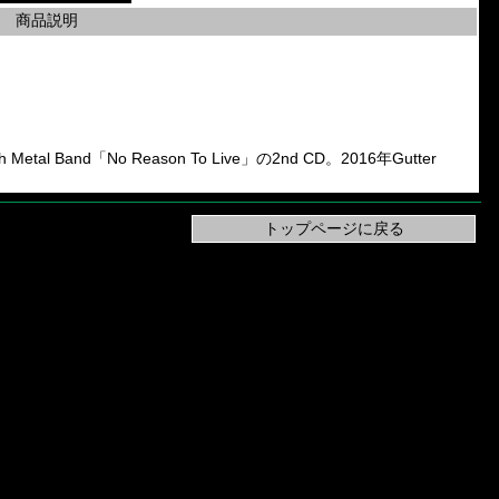
商品説明
tal Band「No Reason To Live」の2nd CD。2016年Gutter