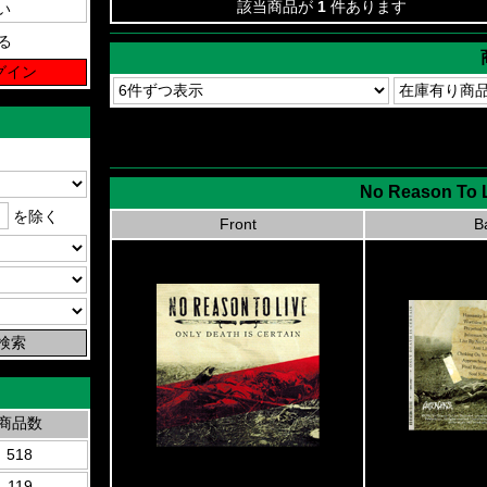
該当商品が
1
件あります
る
No Reason To Li
を除く
Front
B
商品数
518
119