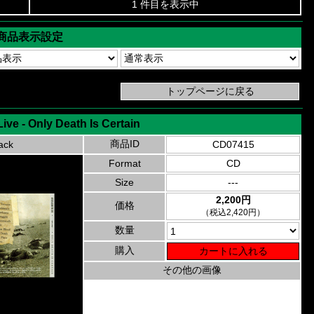
1 件目を表示中
商品表示設定
ve - Only Death Is Certain
商品ID
ack
CD07415
Format
CD
Size
---
2,200円
価格
（税込2,420円）
数量
購入
その他の画像