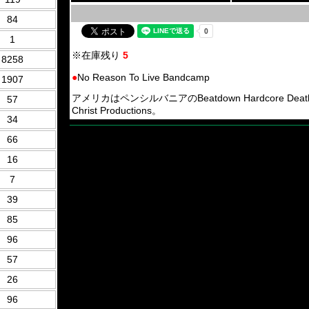
84
1
※在庫残り
5
8258
●
No Reason To Live Bandcamp
1907
アメリカはペンシルバニアのBeatdown Hardcore Death Me
57
Christ Productions。
34
66
16
7
39
85
96
57
26
96