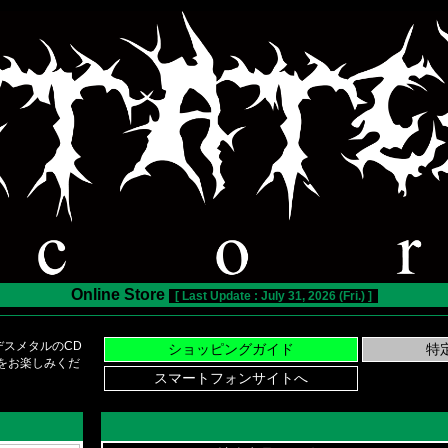
Online Store
[ Last Update : July 31, 2026 (Fri.) ]
スメタルのCD
い物をお楽しみくだ