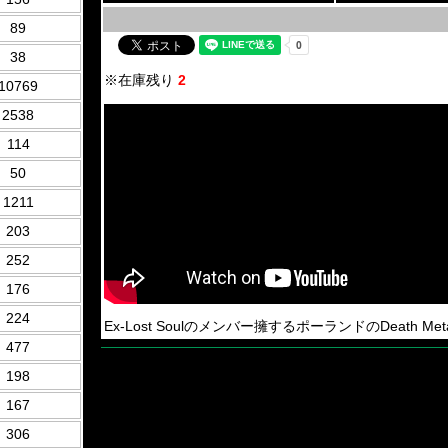
89
38
※在庫残り
2
10769
2538
114
50
1211
203
252
176
224
Ex-Lost Soulのメンバー擁するポーランドのDeath Metal B
477
198
167
306