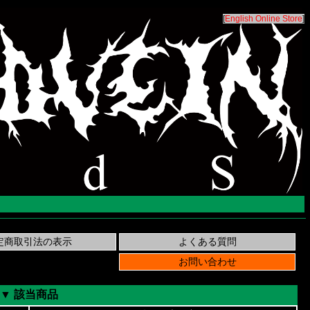
[
English Online Store
]
▼ 該当商品