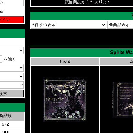
該当商品が
1
件あります
る
Spirits Wa
を除く
Front
B
商品数
672
156