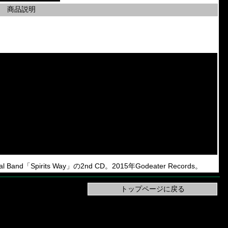
商品説明
and「Spirits Way」の2nd CD。2015年Godeater Records。