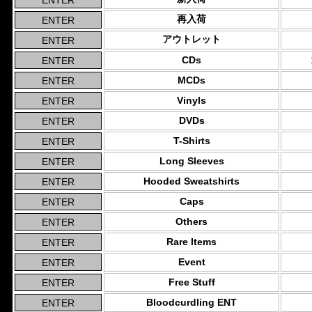
再入荷
アウトレット
CDs
MCDs
Vinyls
DVDs
T-Shirts
Long Sleeves
Hooded Sweatshirts
Caps
Others
Rare Items
Event
Free Stuff
Bloodcurdling ENT