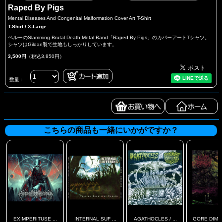
Raped By Pigs
Mental Diseases And Congenital Malformation Cover Art T-Shirt
T-Shirt / X-Large
ペルーのSlamming Brutal Death Metal Band「Raped By Pigs」のカバーアートTシャツ。
シャツはGildan製で生地もしっかりしています。
3,500円
（税込3,850円）
数量：
こちらの商品も一緒にいかがですか？
EXIMPERITUSE ...
INTERNAL SUF ...
AGATHOCLES / ...
GORE DIME