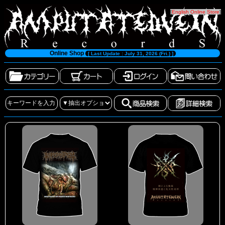
[
English Online Store
]
Online Shop
[ Last Update : July 31, 2026 (Fri.) ]