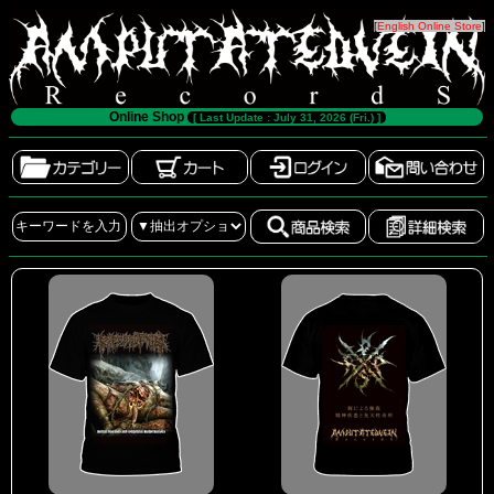
[
English Online Store
]
Online Shop
[ Last Update : July 31, 2026 (Fri.) ]