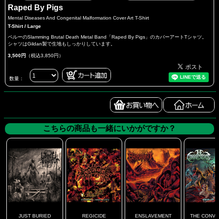
Raped By Pigs
Mental Diseases And Congenital Malformation Cover Art T-Shirt
T-Shirt / Large
ペルーのSlamming Brutal Death Metal Band「Raped By Pigs」のカバーアートTシャツ。
シャツはGildan製で生地もしっかりしています。
3,500円
（税込3,850円）
数量：
こちらの商品も一緒にいかがですか？
JUST BURIED
REGICIDE
ENSLAVEMENT
THE CONVAL