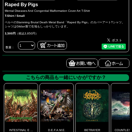
Raped By Pigs
Mental Diseases And Congenital Malformation Cover Art T-Shirt
T-Shirt / Small
ペルーのSlamming Brutal Death Metal Band「Raped By Pigs」のカバーアートTシャツ。
シャツはGildan製で生地もしっかりしています。
3,500円
（税込3,850円）
数量：
こちらの商品も一緒にいかがですか？
INTESTINAL E ...
D.E.F.A.M.E.
BETRAYER
COUNTLESS 