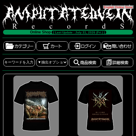
[
English Online Store
]
Online Shop
[ Last Update : July 31, 2026 (Fri.) ]