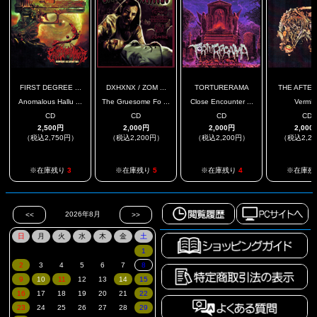
FIRST DEGREE ...
DXHXNX / ZOM ...
TORTURERAMA
THE AFTE
Anomalous Hallu ...
The Gruesome Fo ...
Close Encounter ...
Vermin
CD
CD
CD
CD
2,500円
2,000円
2,000円
2,000
（税込2,750円）
（税込2,200円）
（税込2,200円）
（税込2,2
※在庫残り
3
※在庫残り
5
※在庫残り
4
※在庫残