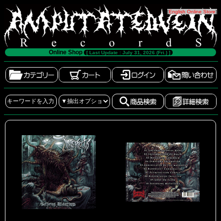
[
English Online Store
]
Online Shop
[ Last Update : July 31, 2026 (Fri.) ]