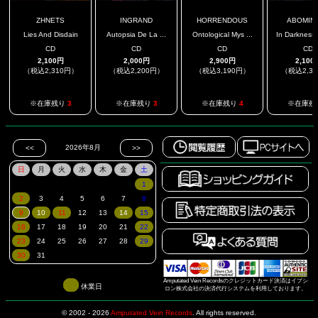
ZHNETS
INGRAND
HORRENDOUS
ABOMIN
Lies And Disdain
Autopsia De La ...
Ontological Mys ...
In Darkness 
CD
CD
CD
CD
2,100円
2,000円
2,900円
2,100
（税込2,310円）
（税込2,200円）
（税込3,190円）
（税込2,3
※在庫残り
3
※在庫残り
3
※在庫残り
4
※在庫残
Amputated Vein Recordsのクレジットカード決済はイプシ
休業日
ロン株式会社の決済代行システムを利用しております。
© 2002 - 2026
Amputated Vein Records
.
All rights reserved.