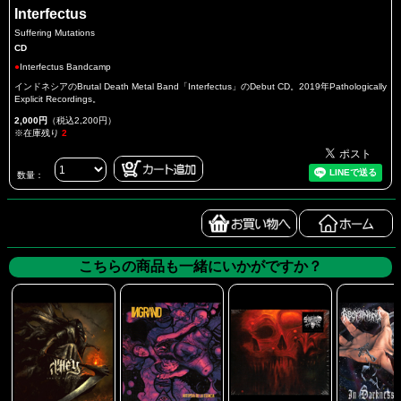
Interfectus
Suffering Mutations
CD
●
Interfectus Bandcamp
インドネシアのBrutal Death Metal Band「Interfectus」のDebut CD。2019年Pathologically
Explicit Recordings。
2,000円
（税込2,200円）
※在庫残り
2
数量：
こちらの商品も一緒にいかがですか？