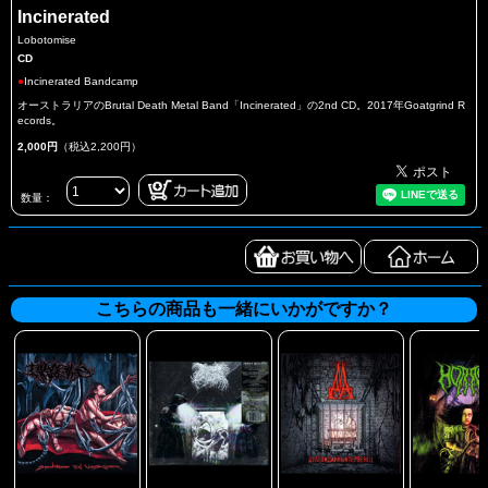
Incinerated
Lobotomise
CD
●
Incinerated Bandcamp
オーストラリアのBrutal Death Metal Band「Incinerated」の2nd CD。2017年Goatgrind R
ecords。
2,000円
（税込2,200円）
数量：
こちらの商品も一緒にいかがですか？