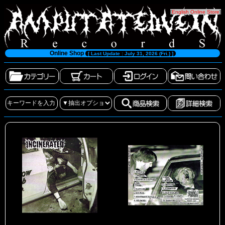
[
English Online Store
]
Online Shop
[ Last Update : July 31, 2026 (Fri.) ]