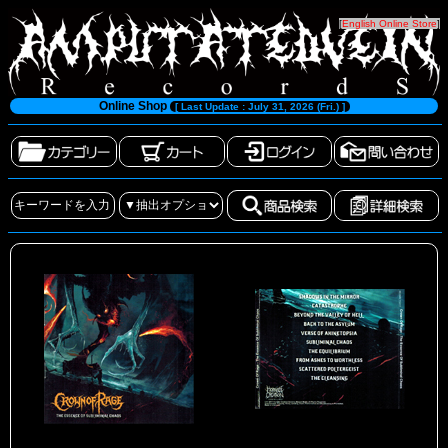
[
English Online Store
]
Online Shop
[ Last Update : July 31, 2026 (Fri.) ]