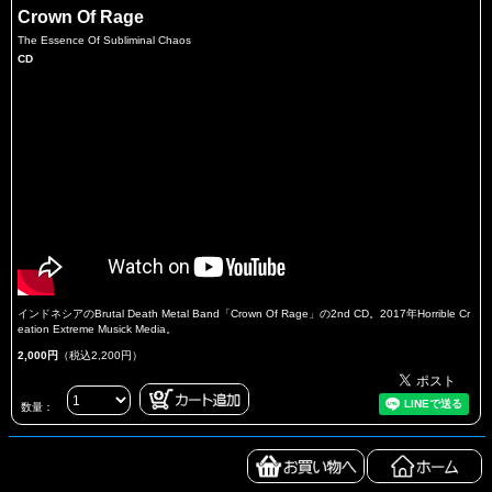
Crown Of Rage
The Essence Of Subliminal Chaos
CD
インドネシアのBrutal Death Metal Band「Crown Of Rage」の2nd CD。2017年Horrible Cr
eation Extreme Musick Media。
2,000円
（税込2,200円）
数量：