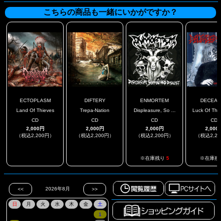
こちらの商品も一緒にいかがですか？
ECTOPLASM
DIFTERY
ENMORTEM
DECEAS
Land Of Thieves
Trepa-Nation
Displeasure, So ...
Luck Of The 
CD
CD
CD
CD
2,000円
2,000円
2,000円
2,000
（税込2,200円）
（税込2,200円）
（税込2,200円）
（税込2,2
.
.
※在庫残り
5
※在庫残