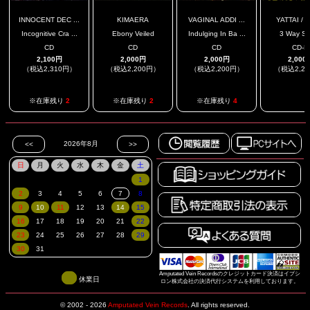
INNOCENT DEC ...
KIMAERA
VAGINAL ADDI ...
YATTAI / IN
Incognitive Cra ...
Ebony Veiled
Indulging In Ba ...
3 Way SP
CD
CD
CD
CD-R
2,100円
2,000円
2,000円
2,000
（税込2,310円）
（税込2,200円）
（税込2,200円）
（税込2,2
.
※在庫残り
2
※在庫残り
2
※在庫残り
4
Amputated Vein Recordsのクレジットカード決済はイプシ
休業日
ロン株式会社の決済代行システムを利用しております。
© 2002 - 2026
Amputated Vein Records
.
All rights reserved.