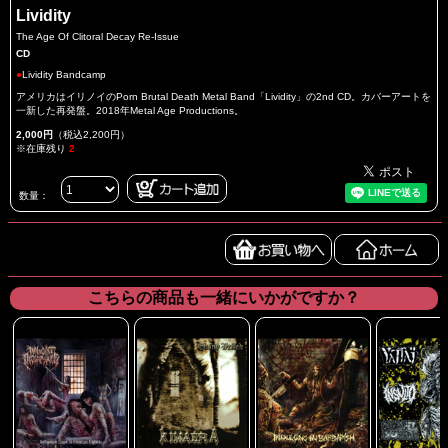
Lividity
The Age Of Clitoral Decay Re-Issue
CD
●
Lividity Bandcamp
アメリカはイリノイのPorn Brutal Death Metal Band「Lividity」の2nd CD。カバーアートを
一新した再発盤。2018年Metal Age Productions。
2,000円
（税込2,200円）
※在庫残り
2
数量：
こちらの商品も一緒にいかがですか？