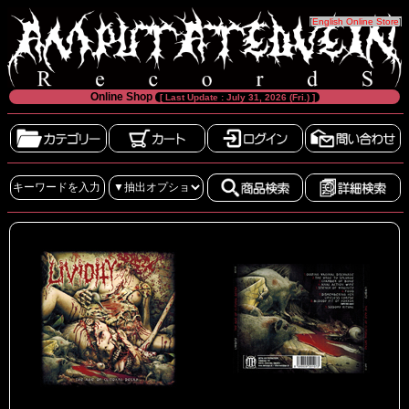
[
English Online Store
]
Online Shop
[ Last Update : July 31, 2026 (Fri.) ]