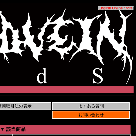
[
English Online Store
]
▼ 該当商品