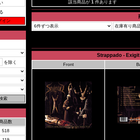
該当商品が
1
件あります
る
Strappado - Exigit
を除く
Front
B
商品数
518
119