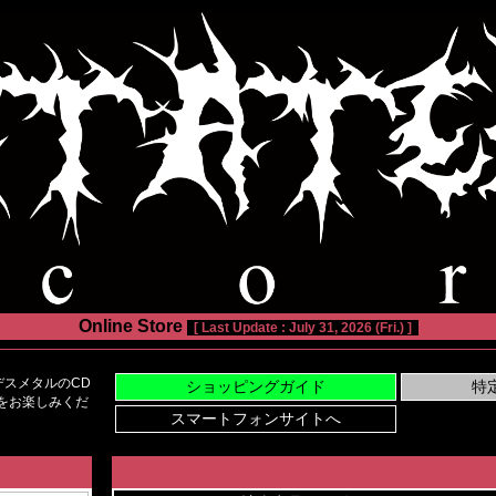
Online Store
[ Last Update : July 31, 2026 (Fri.) ]
スメタルのCD
い物をお楽しみくだ