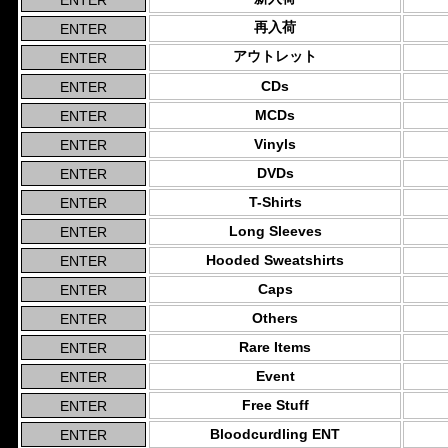
再入荷
アウトレット
CDs
MCDs
Vinyls
DVDs
T-Shirts
Long Sleeves
Hooded Sweatshirts
Caps
Others
Rare Items
Event
Free Stuff
Bloodcurdling ENT