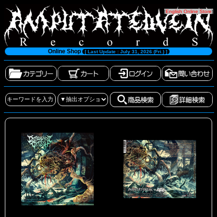
[
English Online Store
]
Online Shop
[ Last Update : July 31, 2026 (Fri.) ]