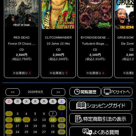
RED DEAD
CLITCOMMANDER
BYONOISEGENE ...
GRUESOME S
Forest Of Chaos ...
10 Jahre 10 Hits
Turbulent Bioge ...
Die Zombi
CD
CD
CD
CD
2,500円
2,000円
2,100円
2,000
（税込2,750円）
（税込2,200円）
（税込2,310円）
（税込2,2
※在庫残り
2
※在庫残り
5
※在庫残り
4
※在庫残