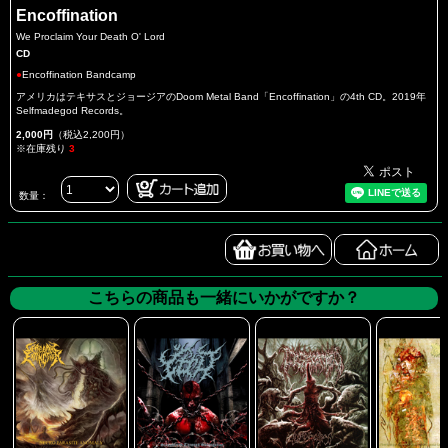
Encoffination
We Proclaim Your Death O' Lord
CD
●
Encoffination Bandcamp
アメリカはテキサスとジョージアのDoom Metal Band「Encoffination」の4th CD。2019年
Selfmadegod Records。
2,000円
（税込2,200円）
※在庫残り
3
数量：
こちらの商品も一緒にいかがですか？