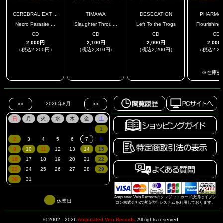
CEREBRAL EXT ...
TIMAWA
DESECATION
PHARMAC
Necro Parasite ...
Slaughter Throu ...
Left To the Trogs
Flourishing 
CD
CD
CD
CD
2,000円
2,100円
2,000円
2,000
（税込2,200円）
（税込2,310円）
（税込2,200円）
（税込2,2
.
.
.
※在庫残
Amputated Vein Recordsのクレジットカード決済はイプシ
休業日
ロン株式会社の決済代行システムを利用しております。
© 2002 - 2026
Amputated Vein Records
.
All rights reserved.