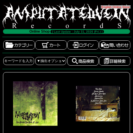
[
English Online Store
]
Online Shop
[ Last Update : July 31, 2026 (Fri.) ]