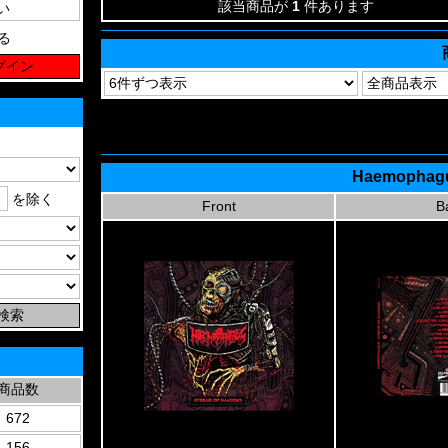
該当商品が
1
件あります
る
Haemophagu
を除く
Front
B
商品数
672
156