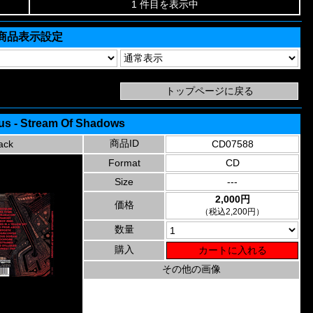
1 件目を表示中
商品表示設定
s - Stream Of Shadows
商品ID
ack
CD07588
Format
CD
Size
---
2,000円
価格
（税込2,200円）
数量
購入
その他の画像