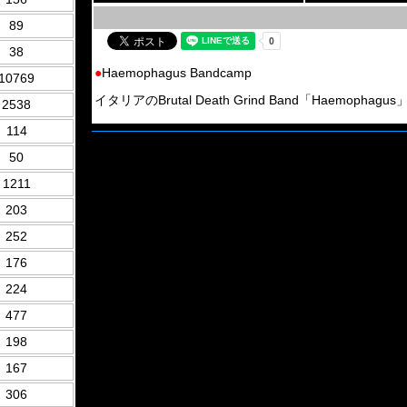
89
38
●
Haemophagus Bandcamp
10769
イタリアのBrutal Death Grind Band「Haemophagus」
2538
114
50
1211
203
252
176
224
477
198
167
306