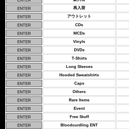
再入荷
アウトレット
CDs
MCDs
Vinyls
DVDs
T-Shirts
Long Sleeves
Hooded Sweatshirts
Caps
Others
Rare Items
Event
Free Stuff
Bloodcurdling ENT