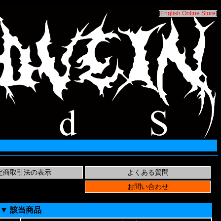
[
English Online Store
]
▼ 該当商品