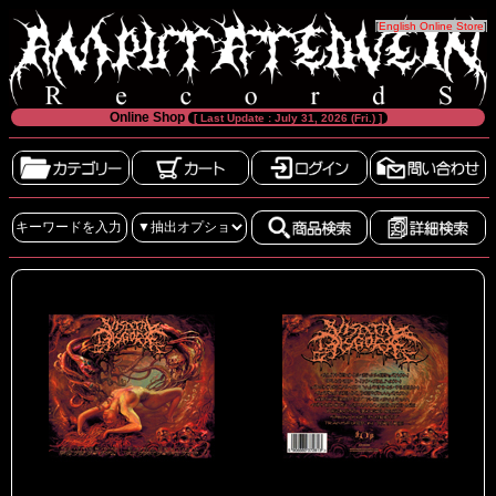
[
English Online Store
]
Online Shop
[ Last Update : July 31, 2026 (Fri.) ]