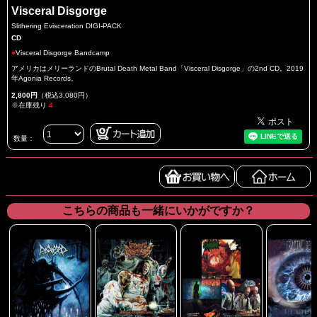
Visceral Disgorge
Slithering Evisceration DIGI-PACK
CD
●
Visceral Disgorge Bandcamp
アメリカはメリーランドのBrutal Death Metal Band「Visceral Disgorge」の2nd CD。2019
年Agonia Records。
2,800円
（税込3,080円）
※在庫残り
4
数量：
こちらの商品も一緒にいかがですか？