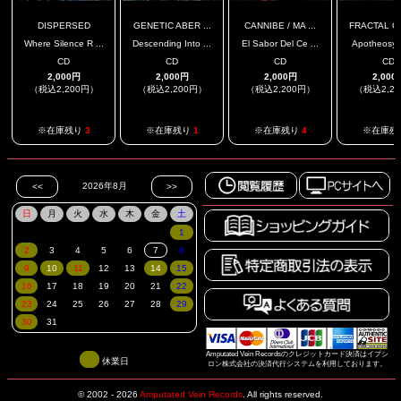
DISPERSED
GENETIC ABER ...
CANNIBE / MA ...
FRACTAL GE
Where Silence R ...
Descending Into ...
El Sabor Del Ce ...
Apotheosyn
CD
CD
CD
CD
2,000円
2,000円
2,000円
2,000
（税込2,200円）
（税込2,200円）
（税込2,200円）
（税込2,2
※在庫残り
3
※在庫残り
1
※在庫残り
4
※在庫残
Amputated Vein Recordsのクレジットカード決済はイプシ
休業日
ロン株式会社の決済代行システムを利用しております。
© 2002 - 2026
Amputated Vein Records
.
All rights reserved.