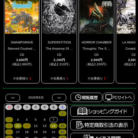
SWAMPGRAVE
SUPERSTITION
HORROR CHAMBER
LA INVASIO
Skinned Crushed ...
The Anatomy Of ...
Thoughts: The S ...
Compilat
CD
CD
CD
CD
2,600円
2,100円
2,000円
2,000
（税込2,860円）
（税込2,310円）
（税込2,200円）
（税込2,2
.
※在庫残り
3
※在庫残り
1
※在庫残り
3