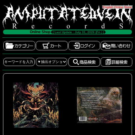
[
English Online Store
]
Online Shop
[ Last Update : July 31, 2026 (Fri.) ]