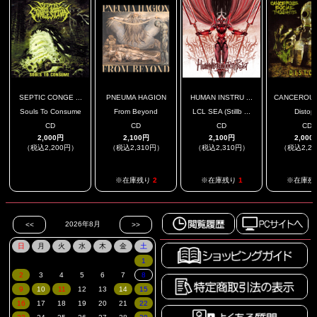
SEPTIC CONGE ...
PNEUMA HAGION
HUMAN INSTRU ...
CANCEROUS 
Souls To Consume
From Beyond
LCL SEA (Stillb ...
Distopi
CD
CD
CD
CD
2,000円
2,100円
2,100円
2,000
（税込2,200円）
（税込2,310円）
（税込2,310円）
（税込2,2
.
※在庫残り
2
※在庫残り
1
※在庫残