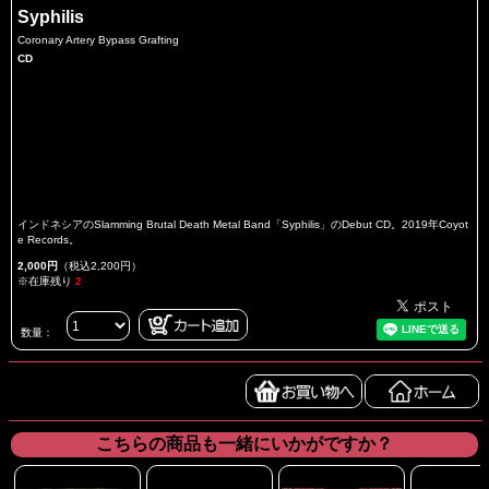
Syphilis
Coronary Artery Bypass Grafting
CD
インドネシアのSlamming Brutal Death Metal Band「Syphilis」のDebut CD。2019年Coyot
e Records。
2,000円
（税込2,200円）
※在庫残り
2
数量：
こちらの商品も一緒にいかがですか？