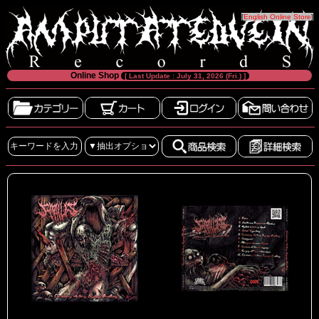
[
English Online Store
]
Online Shop
[ Last Update : July 31, 2026 (Fri.) ]