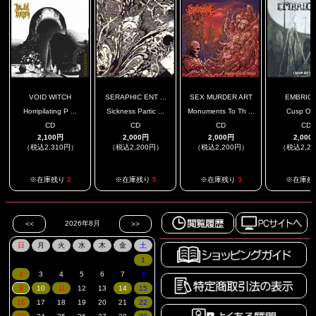
VOID WITCH
SERAPHIC ENT ...
SEX MURDER ART
EMBRIO
Horripilating P ...
Sickness Partic ...
Monuments To Th ...
Cusp Of 
CD
CD
CD
CD
2,100円
2,000円
2,000円
2,000
（税込2,310円）
（税込2,200円）
（税込2,200円）
（税込2,2
※在庫残り
2
※在庫残り
5
※在庫残り
3
※在庫残