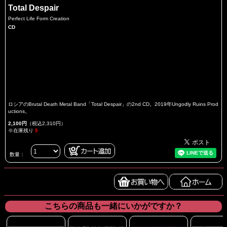
Total Despair
Perfect Life Form Creation
CD
ロシアのBrutal Death Metal Band「Total Despair」の2nd CD。2019年Ungodly Ruins Prod
uctions。
2,100円
（税込2,310円）
※在庫残り
5
数量：
こちらの商品も一緒にいかがですか？