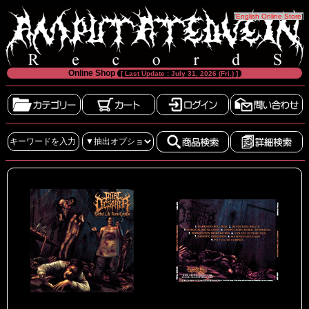
[
English Online Store
]
Online Shop
[ Last Update : July 31, 2026 (Fri.) ]