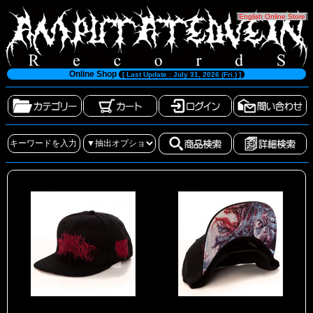
[
English Online Store
]
Online Shop
[ Last Update : July 31, 2026 (Fri.) ]