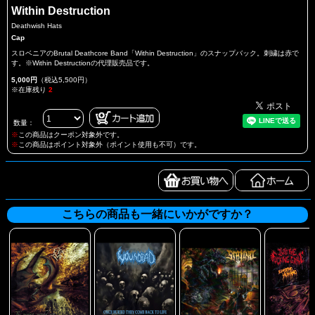
Within Destruction
Deathwish Hats
Cap
スロベニアのBrutal Deathcore Band「Within Destruction」のスナップバック。刺繍は赤で
す。※Within Destructionの代理販売品です。
5,000円
（税込5,500円）
※在庫残り
2
数量：
※
この商品はクーポン対象外です。
※
この商品はポイント対象外（ポイント使用も不可）です。
こちらの商品も一緒にいかがですか？