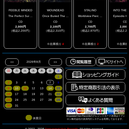
FEEBLE MINDED
WOUNDEAD
STALINO
INTO THE F
The Perfect Sui ...
Once Buried The ...
Worldview Pierc ...
Episodio H
CD
CD
CD
CD
2,000円
2,100円
2,700円
2,000
（税込2,200円）
（税込2,310円）
（税込2,970円）
（税込2,2
.
※在庫残り
4
※在庫残り
2
※在庫残
Amputated Vein Recordsのクレジットカード決済はイプシ
休業日
ロン株式会社の決済代行システムを利用しております。
© 2002 - 2026
Amputated Vein Records
.
All rights reserved.