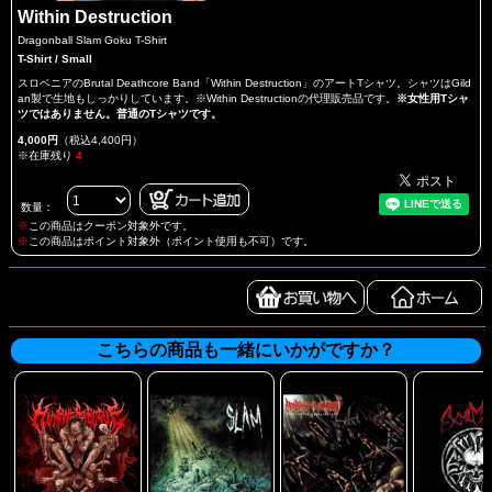
Within Destruction
Dragonball Slam Goku T-Shirt
T-Shirt / Small
スロベニアのBrutal Deathcore Band「Within Destruction」のアートTシャツ。シャツはGild
an製で生地もしっかりしています。※Within Destructionの代理販売品です。
※女性用Tシャ
ツではありません。普通のTシャツです。
4,000円
（税込4,400円）
※在庫残り
4
数量：
※
この商品はクーポン対象外です。
※
この商品はポイント対象外（ポイント使用も不可）です。
こちらの商品も一緒にいかがですか？