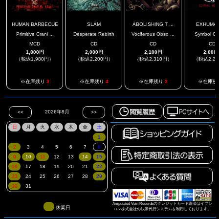
HUMAN BARBECUE
SLAM
ABOLISHING T ...
EXHUMAT
Primitive Crani ...
Desperate Rebirth
Vociferous Obso ...
Symbol Of
MCD
CD
CD
CD
1,800円
2,000円
2,100円
2,000
（税込1,980円）
（税込2,200円）
（税込2,310円）
（税込2,2
※在庫残り
3
※在庫残り
4
※在庫残り
2
※在庫残
Amputated Vein Recordsのクレジットカード決済はイプシ
休業日
ロン株式会社の決済代行システムを利用しております。