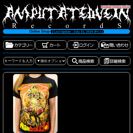
[
English Online Store
]
Online Shop
[ Last Update : July 31, 2026 (Fri.) ]