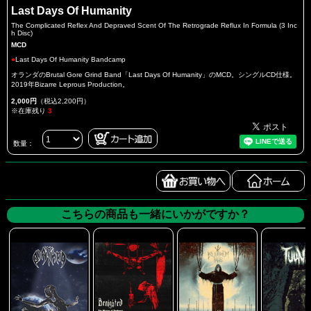
Last Days Of Humanity
The Complicated Reflex And Depraved Scent Of The Retrograde Reflux In Formula (3 Inc
h Disc)
MCD
●
Last Days Of Humanity Bandcamp
オランダのBrutal Gore Grind Band「Last Days Of Humanity」のMCD。シングルCD仕様。
2019年Bizarre Leprous Production。
2,000円
（税込2,200円）
※在庫残り
3
数量：
こちらの商品も一緒にいかがですか？