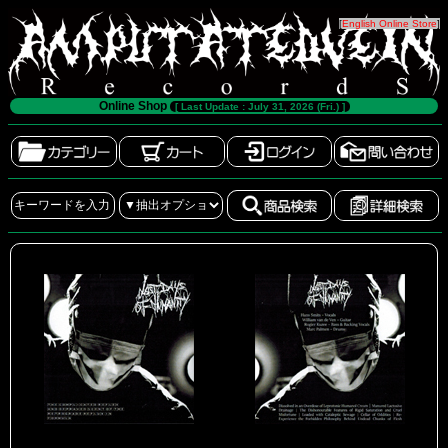
[
English Online Store
]
Online Shop
[ Last Update : July 31, 2026 (Fri.) ]