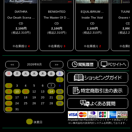
DIATHRA
BENIGHTED
EQUILIBRIUM ...
TUUNB
Our Death Scena ...
The Master Of D ...
Inside The Void
Graves Of
CD
CD
CD
CD
2,100円
2,100円
2,100円
2,000
（税込2,310円）
（税込2,310円）
（税込2,310円）
（税込2,2
※在庫残り
4
※在庫残り
3
※在庫残り
2
※在庫残
Amputated Vein Recordsのクレジットカード決済はイプシ
休業日
ロン株式会社の決済代行システムを利用しております。