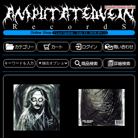
[
English Online Store
]
Online Shop
[ Last Update : July 31, 2026 (Fri.) ]