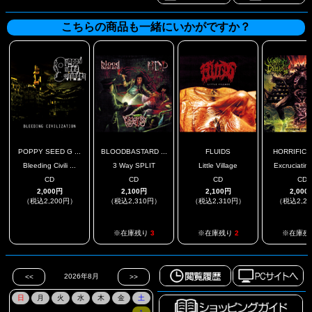
こちらの商品も一緒にいかがですか？
POPPY SEED G ...
BLOODBASTARD ...
FLUIDS
HORRIFIC D
Bleeding Civili ...
3 Way SPLIT
Little Village
Excruciating
CD
CD
CD
CD
2,000円
2,100円
2,100円
2,000
（税込2,200円）
（税込2,310円）
（税込2,310円）
（税込2,2
.
※在庫残り
3
※在庫残り
2
※在庫残