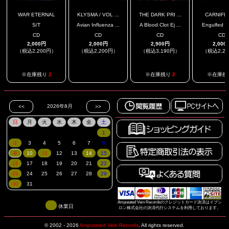
WAR ETERNAL
KLYSMA / VOL ...
THE DARK PRI ...
CARNIFL
S/T
Avian Influenza ...
A Blood Clot Ej ...
Engulfed I
CD
CD
CD
CD
2,000円
2,000円
2,900円
2,000
（税込2,200円）
（税込2,200円）
（税込3,190円）
（税込2,2
.
※在庫残り
2
※在庫残り
2
※在庫残
Amputated Vein Recordsのクレジットカード決済はイプシ
休業日
ロン株式会社の決済代行システムを利用しております。
© 2002 - 2026
Amputated Vein Records
.
All rights reserved.