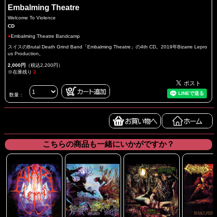
Embalming Theatre
Welcome To Violence
CD
●
Embalming Theatre Bandcamp
スイスのBrutal Death Grind Band「Embalming Theatre」の4th CD。2019年Bizarre Lepro
us Production。
2,000円
（税込2,200円）
※在庫残り
2
数量：
こちらの商品も一緒にいかがですか？