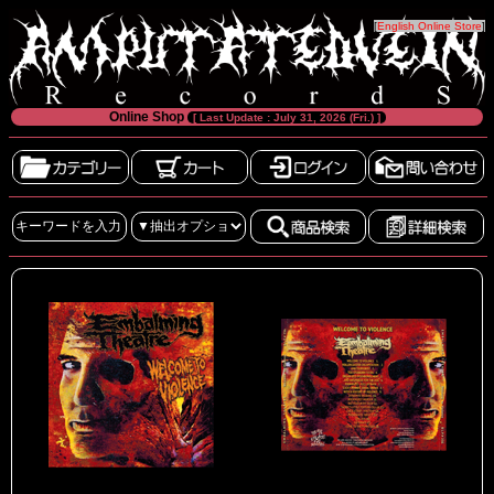
[
English Online Store
]
Online Shop
[ Last Update : July 31, 2026 (Fri.) ]