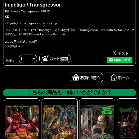
Impetigo / Transgressor
Primitives / Transgressor SPLIT
CD
●
Impetigo / Transgressor Bandcamp
アメリカはイリノイの「Impetigo」と日本は東京の「Transgressor」のDeath Metal Split EP
をCD化。2018年Bizarre Leprous Production。
2,000円
（税込2,200円）
※在庫残り
2
数量：
こちらの商品も一緒にいかがですか？