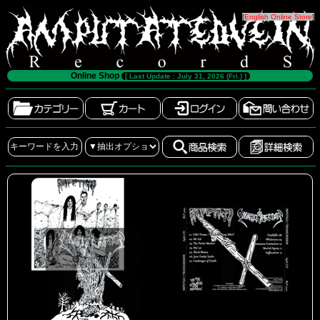
[
English Online Store
]
Online Shop
[ Last Update : July 31, 2026 (Fri.) ]