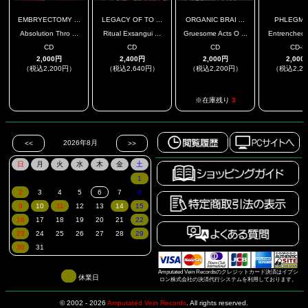
EMBRYECTOMY ...
LEGACY OF TO ...
ORGANIC BRAI ...
PHLEGM
Absolution Thro ...
Ritual Exsangui ...
Gruesome Acts O ...
Entrenched I
CD
CD
CD
CD-R
2,000円
2,400円
2,000円
2,000
（税込2,200円）
（税込2,640円）
（税込2,200円）
（税込2,2
.
.
.
※在庫残り
3
Amputated Vein Recordsのクレジットカード決済はイプシ
休業日
ロン株式会社の決済代行システムを利用しております。
© 2002 - 2026
Amputated Vein Records
.
All rights reserved.