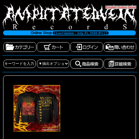
[
English Online Store
]
Online Shop
[ Last Update : July 31, 2026 (Fri.) ]