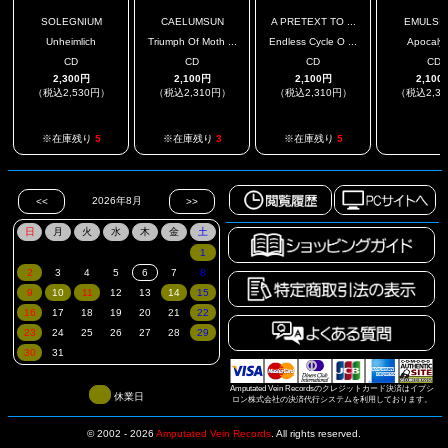
SOLEGNIUM
CAELUMSUN
A PRETEXT TO ...
EMULSIF
Unheimlich
Triumph Of Moth ...
Endless Cycle O ...
Apocaly
CD
CD
CD
CD
2,300円
2,100円
2,100円
2,100
（税込2,530円）
（税込2,310円）
（税込2,310円）
（税込2,3
.
※在庫残り
5
※在庫残り
3
※在庫残り
5
Amputated Vein Recordsのクレジットカード決済はイプシ
休業日
ロン株式会社の決済代行システムを利用しております。
© 2002 - 2026
Amputated Vein Records
.
All rights reserved.