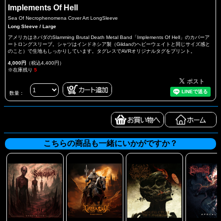
Implements Of Hell
Sea Of Necrophenomena Cover Art LongSleeve
Long Sleeve / Large
アメリカはネバダのSlamming Brutal Death Metal Band「Implements Of Hell」のカバーア
ートロングスリーブ。シャツはインドネシア製（Gildanのヘビーウェイトと同じサイズ感と
のこと）で生地もしっかりしています。タグレスでAVRオリジナルタグをプリント。
4,000円
（税込4,400円）
※在庫残り
5
数量：
こちらの商品も一緒にいかがですか？