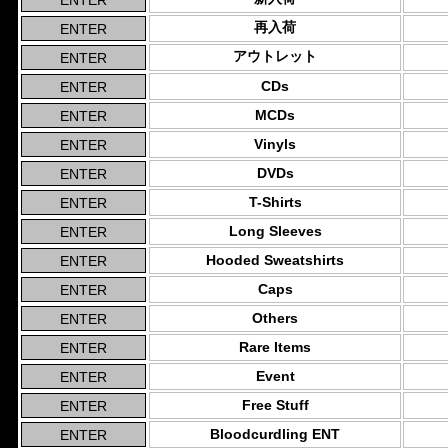
再入荷
アウトレット
CDs
MCDs
Vinyls
DVDs
T-Shirts
Long Sleeves
Hooded Sweatshirts
Caps
Others
Rare Items
Event
Free Stuff
Bloodcurdling ENT