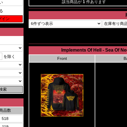
該当商品が
1
件あります
る
Implements Of Hell - Sea Of 
を除く
Front
B
商品数
518
119