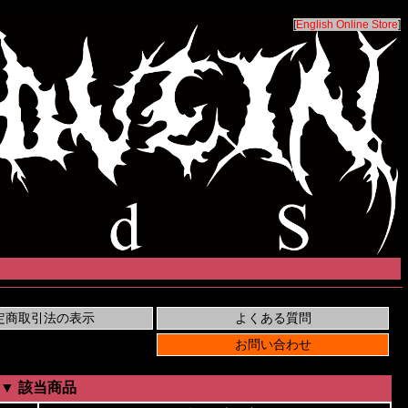
[
English Online Store
]
▼ 該当商品