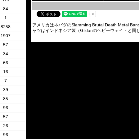
84
1
アメリカはネバダのSlamming Brutal Death Metal
8258
ャツはインドネシア製（Gildanのヘビーウェイトと
1907
57
34
66
16
7
39
85
96
57
26
96