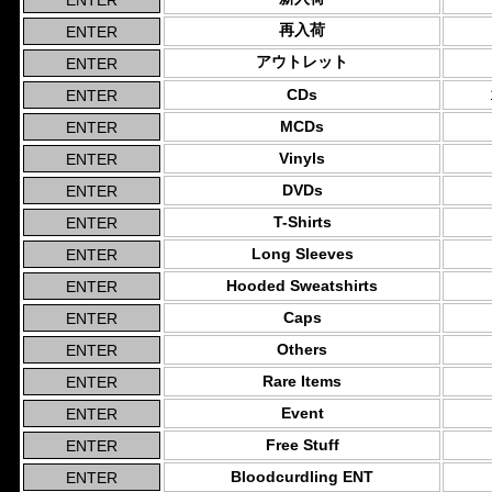
再入荷
アウトレット
CDs
MCDs
Vinyls
DVDs
T-Shirts
Long Sleeves
Hooded Sweatshirts
Caps
Others
Rare Items
Event
Free Stuff
Bloodcurdling ENT