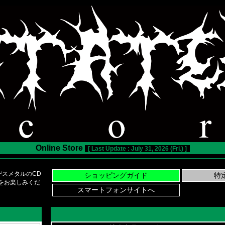
Online Store
[ Last Update : July 31, 2026 (Fri.) ]
スメタルのCD
い物をお楽しみくだ