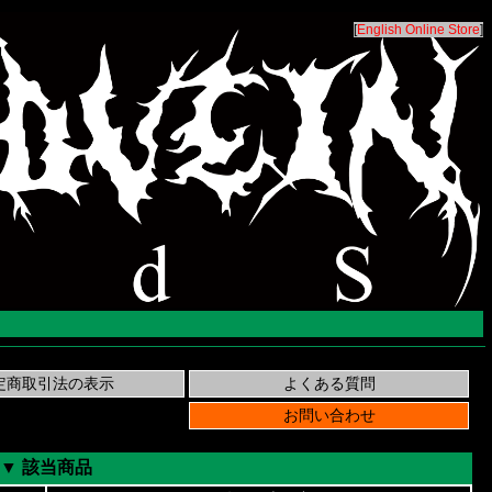
[
English Online Store
]
▼ 該当商品