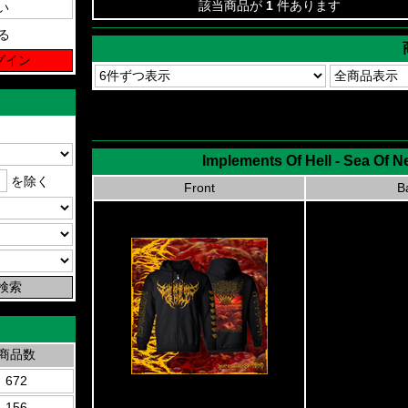
該当商品が
1
件あります
る
Implements Of Hell - Sea Of
を除く
Front
B
商品数
672
156