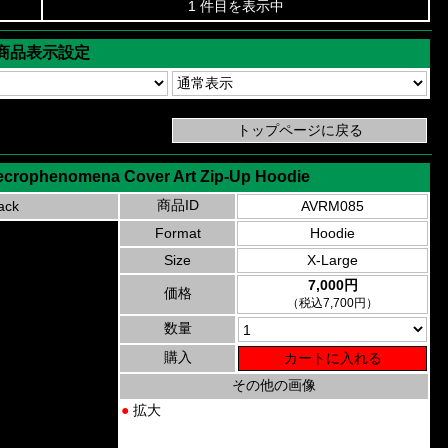
1 件目を表示中
商品表示設定
 Necrophenomena Cover Art Zip-Up Hoodie
商品ID
ack
AVRM085
Format
Hoodie
Size
X-Large
7,000円
価格
（税込7,700円）
数量
購入
その他の画像
●
拡大