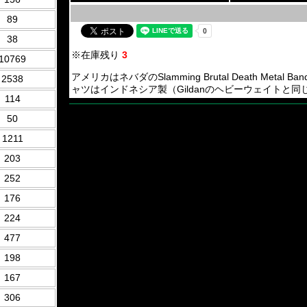
89
38
※在庫残り
3
10769
アメリカはネバダのSlamming Brutal Death Metal
2538
ャツはインドネシア製（Gildanのヘビーウェイトと
114
50
1211
203
252
176
224
477
198
167
306