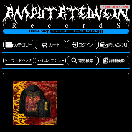
[
English Online Store
]
Online Shop
[ Last Update : July 31, 2026 (Fri.) ]