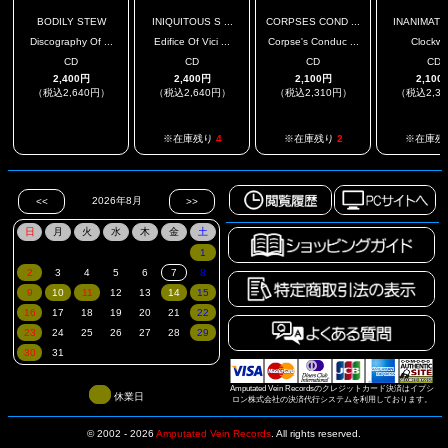
BODILY STEW
INIQUITOUS S ...
CORPSES COND ...
INANIMATE 
Discography Of ...
Edifice Of Vici ...
Corpse's Conduc ...
Clockwo
CD
CD
CD
CD
2,400円
2,400円
2,100円
2,100
（税込2,640円）
（税込2,640円）
（税込2,310円）
（税込2,3
.
※在庫残り
4
※在庫残り
2
※在庫残
Amputated Vein Recordsのクレジットカード決済はイプシ
休業日
ロン株式会社の決済代行システムを利用しております。
© 2002 - 2026
Amputated Vein Records
.
All rights reserved.