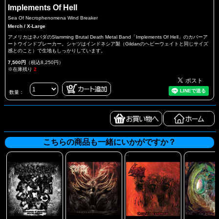
Implements Of Hell
Sea Of Necrophenomena Wind Breaker
Merch / X-Large
アメリカはネバダのSlamming Brutal Death Metal Band「Implements Of Hell」のカバーア
ートウインドブレーカー。シャツはインドネシア製（Gildanのヘビーウェイトと同じサイズ
感とのこと）で生地もしっかりしています。
7,500円
（税込8,250円）
※在庫残り
2
数量：
こちらの商品も一緒にいかがですか？