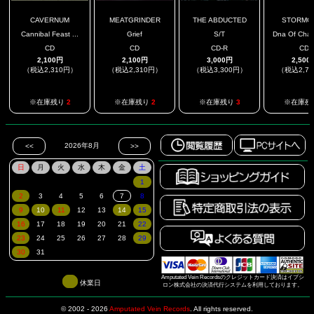
CAVERNUM
MEATGRINDER
THE ABDUCTED
STORMG
Cannibal Feast ...
Grief
S/T
Dna Of Chaos
CD
CD
CD-R
CD
2,100円
2,100円
3,000円
2,500
（税込2,310円）
（税込2,310円）
（税込3,300円）
（税込2,7
※在庫残り
2
※在庫残り
2
※在庫残り
3
※在庫残
Amputated Vein Recordsのクレジットカード決済はイプシ
休業日
ロン株式会社の決済代行システムを利用しております。
© 2002 - 2026
Amputated Vein Records
.
All rights reserved.