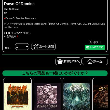
Dawn Of Demise
The Suffering
CD
●
Dawn Of Demise Bandcamp
デンマークのBrutal Death Metal Band「Dawn Of Demise」の4th CD。2016年Unique Lea
der Records。
2,000円
（税込2,200円）
※在庫残り
2
数量：
こちらの商品も一緒にいかがですか？