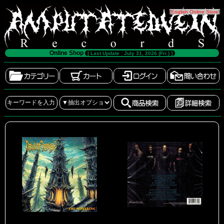
[
English Online Store
]
Online Shop
[ Last Update : July 31, 2026 (Fri.) ]