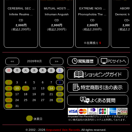
CEREBRAL SEC ...
MUTUAL HOSTI ...
EXTREME NOIS ...
ABORNI
Infinite Realms ...
Inhuman Anguish
Phonophobia The ...
Demonic Infe
CD
CD
CD
CD-R
2,000円
2,000円
2,000円
2,000
（税込2,200円）
（税込2,200円）
（税込2,200円）
（税込2,2
.
.
.
※在庫残り
5
Amputated Vein Recordsのクレジットカード決済はイプシ
休業日
ロン株式会社の決済代行システムを利用しております。
© 2002 - 2026
Amputated Vein Records
.
All rights reserved.