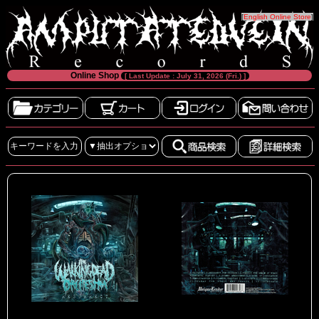
[
English Online Store
]
Online Shop
[ Last Update : July 31, 2026 (Fri.) ]