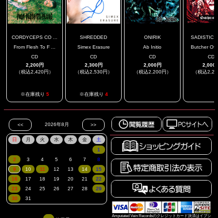
CORDYCEPS CO ...
SHREDDED
ONIRIK
SADISTIC M
From Flesh To F ...
Simex Erasure
Ab Initio
Butcher Of 
CD
CD
CD
CD
2,200円
2,300円
2,000円
2,000
（税込2,420円）
（税込2,530円）
（税込2,200円）
（税込2,2
.
.
※在庫残り
5
※在庫残り
4
Amputated Vein Recordsのクレジットカード決済はイプシ