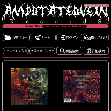
[
English Online Store
]
Online Shop
[ Last Update : July 31, 2026 (Fri.) ]