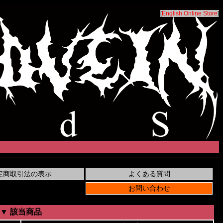
[
English Online Store
]
▼ 該当商品