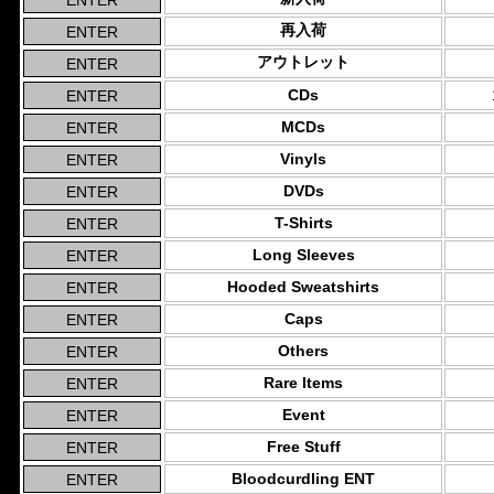
再入荷
アウトレット
CDs
MCDs
Vinyls
DVDs
T-Shirts
Long Sleeves
Hooded Sweatshirts
Caps
Others
Rare Items
Event
Free Stuff
Bloodcurdling ENT