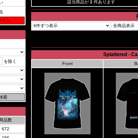
該当商品が
1
件あります
る
Splattered - Ca
を除く
Front
B
商品数
672
156