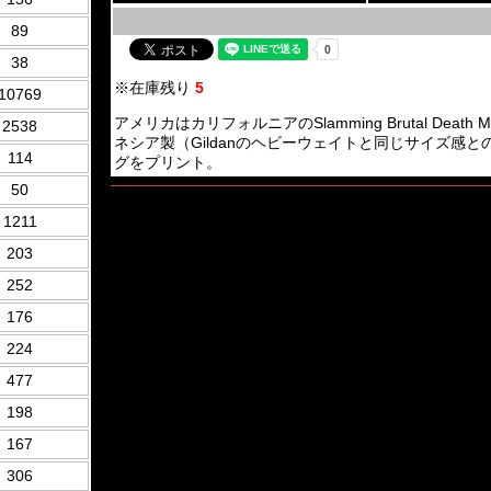
89
38
※在庫残り
5
10769
アメリカはカリフォルニアのSlamming Brutal Death
2538
ネシア製（Gildanのヘビーウェイトと同じサイズ感
114
グをプリント。
50
1211
203
252
176
224
477
198
167
306