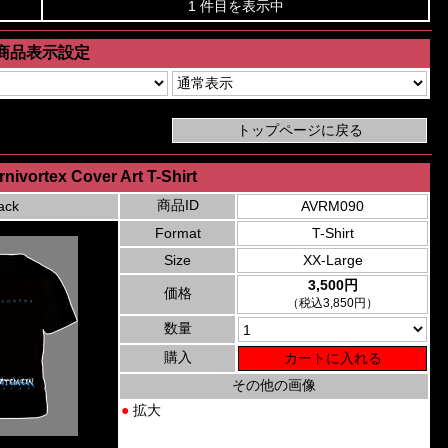
1 件目を表示中
商品表示設定
rnivortex Cover Art T-Shirt
商品ID
ack
AVRM090
Format
T-Shirt
Size
XX-Large
3,500円
価格
（税込3,850円）
数量
購入
その他の画像
●
拡大