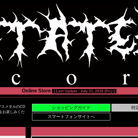
Online Store
[ Last Update : July 31, 2026 (Fri.) ]
スメタルのCD
い物をお楽しみくだ