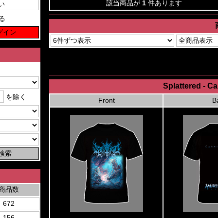
該当商品が
1
件あります
る
Splattered - Ca
を除く
Front
B
商品数
672
156