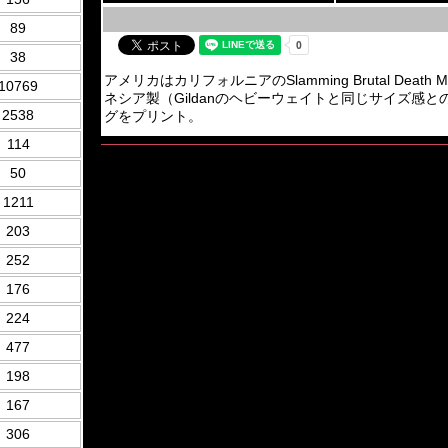
89
38
アメリカはカリフォルニアのSlamming Brutal Death
10769
ネシア製（Gildanのヘビーウェイトと同じサイズ感
2538
グをプリント。
114
50
1211
203
252
176
224
477
198
167
306