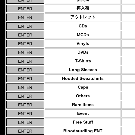
再入荷
アウトレット
CDs
MCDs
Vinyls
DVDs
T-Shirts
Long Sleeves
Hooded Sweatshirts
Caps
Others
Rare Items
Event
Free Stuff
Bloodcurdling ENT