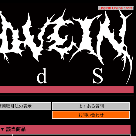
[
English Online Store
]
▼ 該当商品