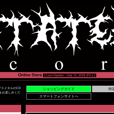
Online Store
[ Last Update : July 31, 2026 (Fri.) ]
スメタルのCD
い物をお楽しみくだ