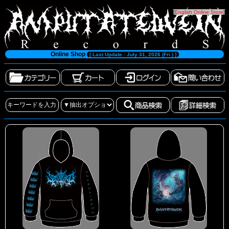
[
English Online Store
]
Online Shop
[ Last Update : July 31, 2026 (Fri.) ]