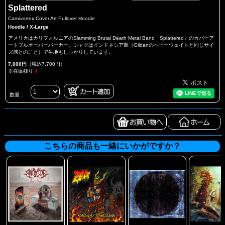
Splattered
Carnivortex Cover Art Pullover Hoodie
Hoodie / X-Large
アメリカはカリフォルニアのSlamming Brutal Death Metal Band「Splattered」のカバーア
ートプルオーバーパーカー。シャツはインドネシア製（Gildanのヘビーウェイトと同じサイ
ズ感とのこと）で生地もしっかりしています。
7,000円
（税込7,700円）
※在庫残り
4
数量：
こちらの商品も一緒にいかがですか？