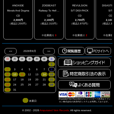
ANOXIDE
ZOEBEAST
REVULSION
DISASTR
Morals And Dogma
Railway To Hell ...
S/T DIGI-PACK
S/T
CD
CD
CD
CD
2,000円
2,100円
2,700円
2,100
（税込2,200円）
（税込2,310円）
（税込2,970円）
（税込2,3
.
※在庫残り
3
※在庫残り
2
※在庫残
Amputated Vein Recordsのクレジットカード決済はイプシ
休業日
ロン株式会社の決済代行システムを利用しております。
© 2002 - 2026
Amputated Vein Records
.
All rights reserved.