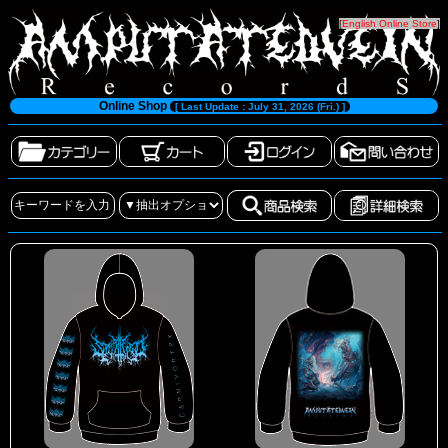
[
English Online Store
]
Online Shop
[ Last Update : July 31, 2026 (Fri.) ]