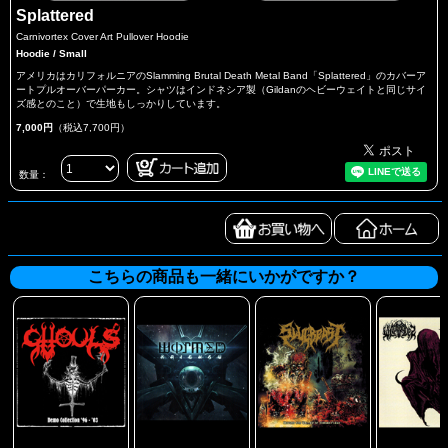
Splattered
Carnivortex Cover Art Pullover Hoodie
Hoodie / Small
アメリカはカリフォルニアのSlamming Brutal Death Metal Band「Splattered」のカバーア
ートプルオーバーパーカー。シャツはインドネシア製（Gildanのヘビーウェイトと同じサイ
ズ感とのこと）で生地もしっかりしています。
7,000円
（税込7,700円）
数量：
こちらの商品も一緒にいかがですか？