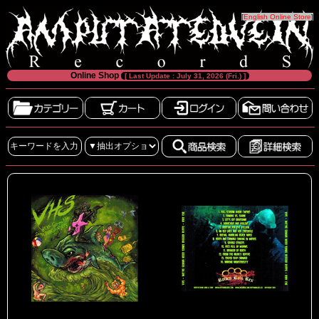
[
English Online Store
]
Online Shop
[ Last Update : July 31, 2026 (Fri.) ]