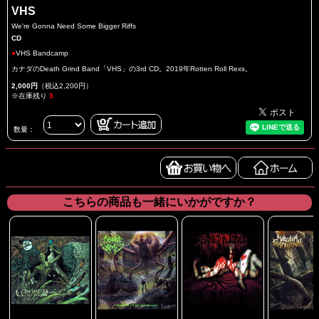
VHS
We're Gonna Need Some Bigger Riffs
CD
●
VHS Bandcamp
カナダのDeath Grind Band「VHS」の3rd CD。2019年Rotten Roll Rexs。
2,000円
（税込2,200円）
※在庫残り
3
数量：
こちらの商品も一緒にいかがですか？