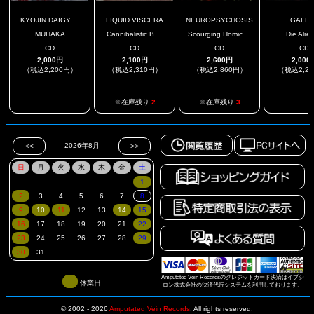
KYOJIN DAIGY ...
LIQUID VISCERA
NEUROPSYCHOSIS
GAFFE
MUHAKA
Cannibalistic B ...
Scourging Homic ...
Die Alre
CD
CD
CD
CD
2,000円
2,100円
2,600円
2,000
（税込2,200円）
（税込2,310円）
（税込2,860円）
（税込2,2
.
.
※在庫残り
2
※在庫残り
3
Amputated Vein Recordsのクレジットカード決済はイプシ
休業日
ロン株式会社の決済代行システムを利用しております。
© 2002 - 2026
Amputated Vein Records
.
All rights reserved.