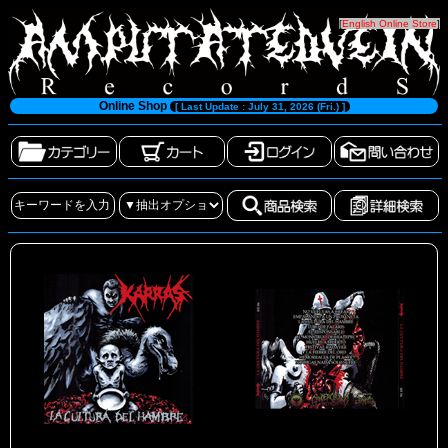
[
English Online Store
]
Online Shop
[ Last Update : July 31, 2026 (Fri.) ]