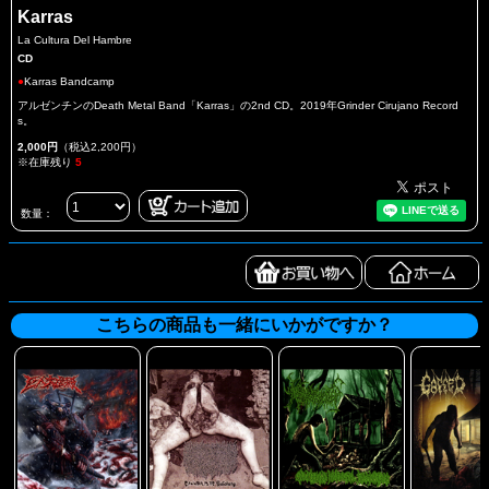
Karras
La Cultura Del Hambre
CD
●
Karras Bandcamp
アルゼンチンのDeath Metal Band「Karras」の2nd CD。2019年Grinder Cirujano Record
s。
2,000円
（税込2,200円）
※在庫残り
5
数量：
こちらの商品も一緒にいかがですか？