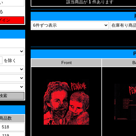
該当商品が
1
件あります
る
P
を除く
Front
B
商品数
518
119