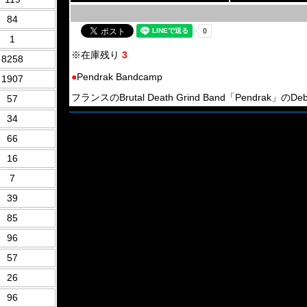
84
1
※在庫残り
3
8258
●
Pendrak Bandcamp
1907
フランスのBrutal Death Grind Band「Pendrak」のDeb
57
34
66
16
7
39
85
96
57
26
96