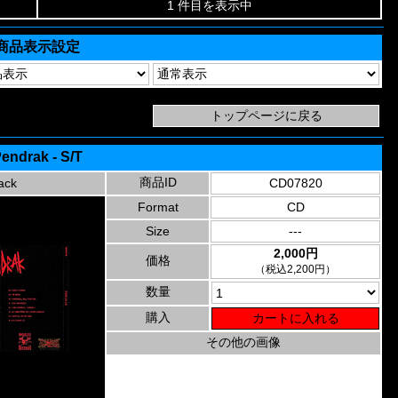
1 件目を表示中
商品表示設定
endrak - S/T
商品ID
ack
CD07820
Format
CD
Size
---
2,000円
価格
（税込2,200円）
数量
購入
その他の画像