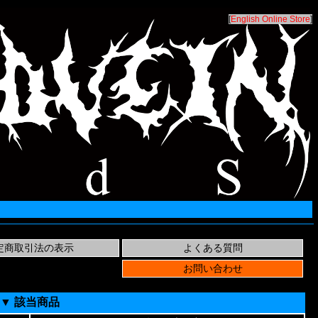
[
English Online Store
]
▼ 該当商品