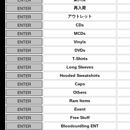
再入荷
アウトレット
CDs
MCDs
Vinyls
DVDs
T-Shirts
Long Sleeves
Hooded Sweatshirts
Caps
Others
Rare Items
Event
Free Stuff
Bloodcurdling ENT