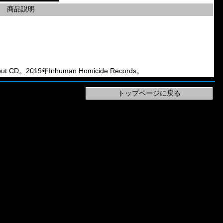
商品説明
ut CD。2019年Inhuman Homicide Records。