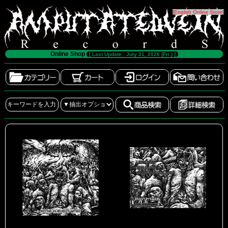
[
English Online Store
]
Online Shop
[ Last Update : July 31, 2026 (Fri.) ]