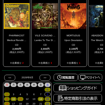
PHARMACIST
VILE SCAVENG ...
MORTUOUS
ABADDON IN
Medical Renditi ...
Lambs To The Sl ...
Upon Desolation
The Wretched
CD
CD
CD
CD
2,000円
2,000円
2,100円
2,700
（税込2,200円）
（税込2,200円）
（税込2,310円）
（税込2,9
※在庫残り
2
※在庫残り
3
※在庫残り
1
※在庫残