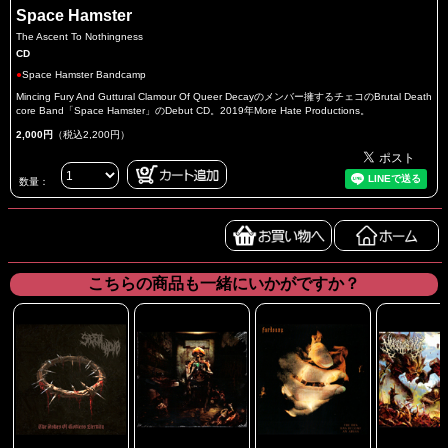
Space Hamster
The Ascent To Nothingness
CD
●
Space Hamster Bandcamp
Mincing Fury And Guttural Clamour Of Queer Decayのメンバー擁するチェコのBrutal Death
core Band「Space Hamster」のDebut CD。2019年More Hate Productions。
2,000円
（税込2,200円）
数量：
こちらの商品も一緒にいかがですか？