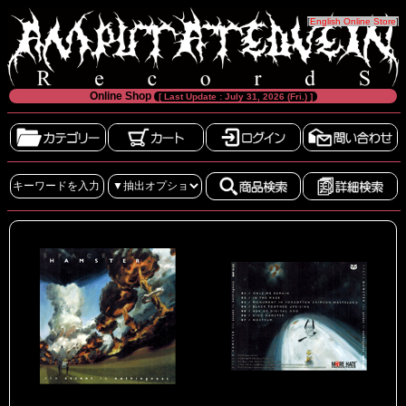
[
English Online Store
]
Online Shop
[ Last Update : July 31, 2026 (Fri.) ]