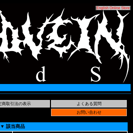
[
English Online Store
]
▼ 該当商品