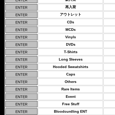
再入荷
アウトレット
CDs
MCDs
Vinyls
DVDs
T-Shirts
Long Sleeves
Hooded Sweatshirts
Caps
Others
Rare Items
Event
Free Stuff
Bloodcurdling ENT