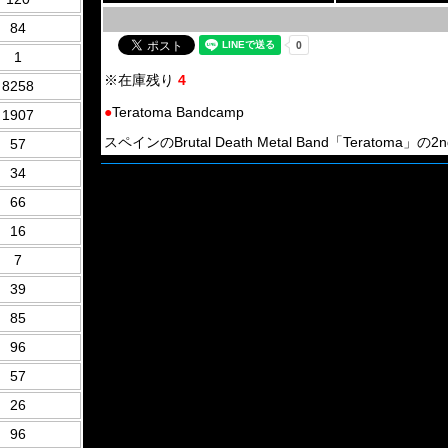
84
1
※在庫残り
4
8258
●
Teratoma Bandcamp
1907
スペインのBrutal Death Metal Band「Teratoma」の2nd
57
34
66
16
7
39
85
96
57
26
96