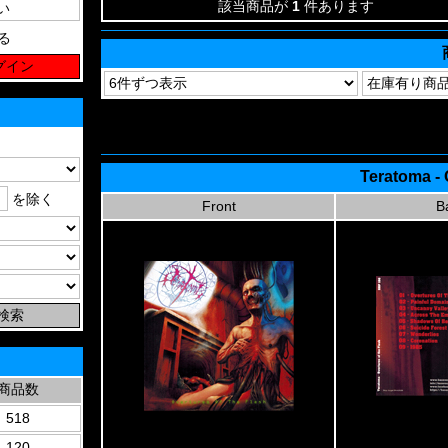
該当商品が
1
件あります
る
Teratoma - 
を除く
Front
B
商品数
518
120