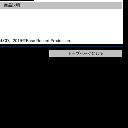
商品説明
 CD。2019年Base Record Production。