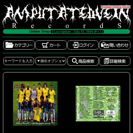
[
English Online Store
]
Online Shop
[ Last Update : July 31, 2026 (Fri.) ]