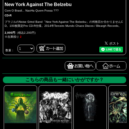
New York Against The Belzebu
Com O Brasil... NaoHa Quem Possa ???
CD-R
ブラジルのNoise Grind Band「New York Against The Belzebu」の何枚目か分かりませんC
D。100枚限定Pro CD-R仕様。2014年Terceiro Mundo Chaos Discos / Bleargh Records。
2,000円
（税込2,200円）
※在庫残り
2
数量：
こちらの商品も一緒にいかがですか？