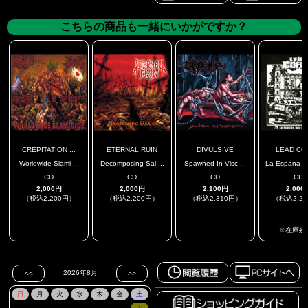
こちらの商品も一緒にいかがですか？
CREPITATION ...
ETERNAL RUIN
DIVULSIVE
LEAD CO
Worldwide Slami ...
Decomposing Sal ...
Spawned In Visc ...
La Espana Qu
CD
CD
CD
CD
2,000円
2,000円
2,100円
2,000
（税込2,200円）
（税込2,200円）
（税込2,310円）
（税込2,2
.
.
.
※在庫残