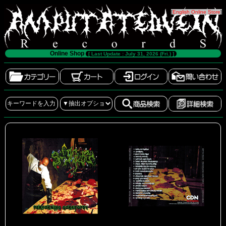
[
English Online Store
]
Online Shop
[ Last Update : July 31, 2026 (Fri.) ]