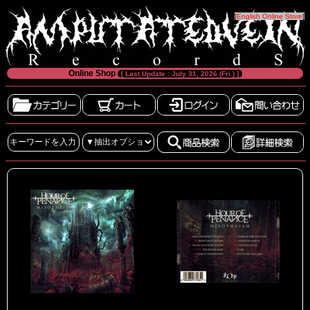
[
English Online Store
]
Online Shop
[ Last Update : July 31, 2026 (Fri.) ]