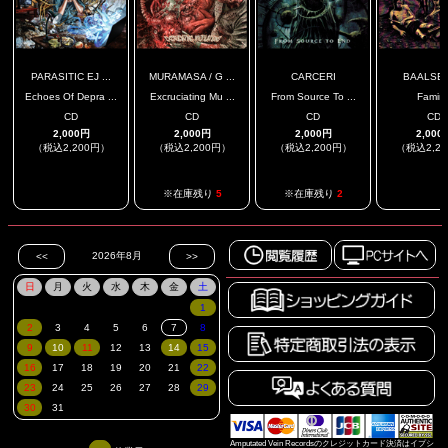
PARASITIC EJ ...
MURAMASA / G ...
CARCERI
BAALSE
Echoes Of Depra ...
Excruciating Mu ...
From Source To ...
Famin
CD
CD
CD
CD
2,000円
2,000円
2,000円
2,000
（税込2,200円）
（税込2,200円）
（税込2,200円）
（税込2,2
.
.
※在庫残り
5
※在庫残り
2
Amputated Vein Recordsのクレジットカード決済はイプシ