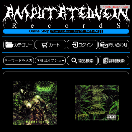
[
English Online Store
]
Online Shop
[ Last Update : July 31, 2026 (Fri.) ]