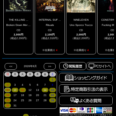
THE KILLING ...
INTERNAL SUF ...
NINELEVEN
CONSTIPATI
Broken Down Mor ...
Rituals
Uno Sporco Trucco
Fucking Morb
CD
CD
CD
CD
2,000円
2,100円
2,000円
2,000
（税込2,200円）
（税込2,310円）
（税込2,200円）
（税込2,2
.
※在庫残り
4
※在庫残り
4
※在庫残
Amputated Vein Recordsのクレジットカード決済はイプシ