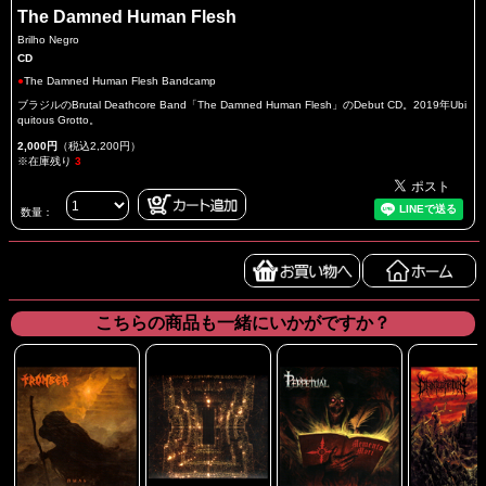
The Damned Human Flesh
Brilho Negro
CD
●
The Damned Human Flesh Bandcamp
ブラジルのBrutal Deathcore Band「The Damned Human Flesh」のDebut CD。2019年Ubi
quitous Grotto。
2,000円
（税込2,200円）
※在庫残り
3
数量：
こちらの商品も一緒にいかがですか？