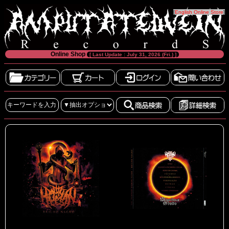
[
English Online Store
]
Online Shop
[ Last Update : July 31, 2026 (Fri.) ]