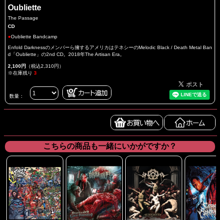
Oubliette
The Passage
CD
●
Oubliette Bandcamp
Enfold Darknessのメンバーら擁するアメリカはテネシーのMelodic Black / Death Metal Ban
d「Oubliette」の2nd CD。2018年The Artisan Era。
2,100円
（税込2,310円）
※在庫残り
3
数量：
こちらの商品も一緒にいかがですか？