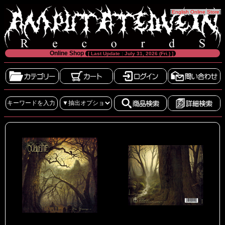
[
English Online Store
]
Online Shop
[ Last Update : July 31, 2026 (Fri.) ]