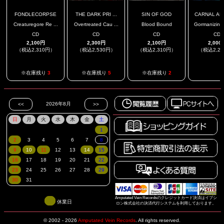
FONDLECORPSE
THE DARK PRI ...
SIN OF GOD
CARNAL ABH
Creaturegore Re ...
Overtreated Cau ...
Blood Bound
Gormanizing 
CD
CD
CD
CD
2,100円
2,300円
2,100円
2,000
（税込2,310円）
（税込2,530円）
（税込2,310円）
（税込2,2
.
※在庫残り
3
※在庫残り
5
※在庫残り
2
Amputated Vein Recordsのクレジットカード決済はイプシ
休業日
ロン株式会社の決済代行システムを利用しております。
© 2002 - 2026
Amputated Vein Records
.
All rights reserved.