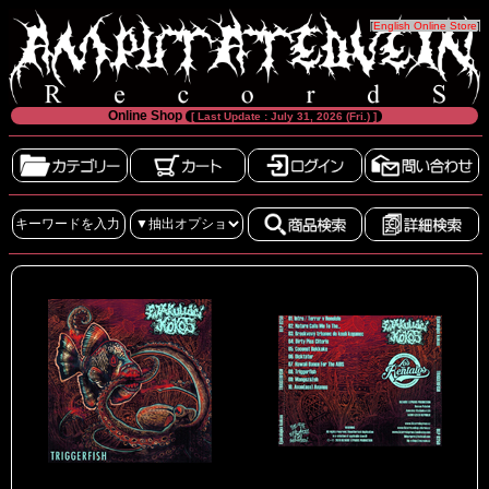
[
English Online Store
]
Online Shop
[ Last Update : July 31, 2026 (Fri.) ]