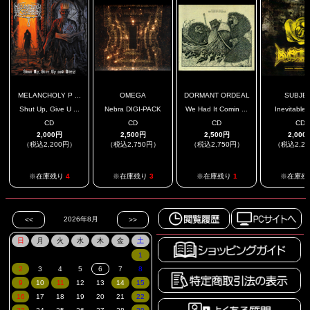
MELANCHOLY P ...
OMEGA
DORMANT ORDEAL
SUBJE
Shut Up, Give U ...
Nebra DIGI-PACK
We Had It Comin ...
Inevitable, I
CD
CD
CD
CD
2,000円
2,500円
2,500円
2,000
（税込2,200円）
（税込2,750円）
（税込2,750円）
（税込2,2
※在庫残り
4
※在庫残り
3
※在庫残り
1
※在庫残