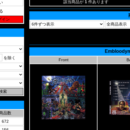
該当商品が
1
件あります
る
Embloodyme
を除く
Front
B
商品数
672
156