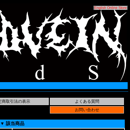
[
English Online Store
]
▼ 該当商品