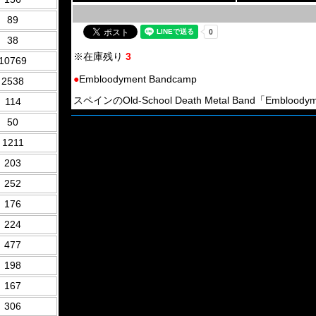
89
38
※在庫残り
3
10769
●
Embloodyment Bandcamp
2538
スペインのOld-School Death Metal Band「Embloodym
114
50
1211
203
252
176
224
477
198
167
306