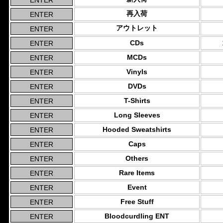
再入荷
アウトレット
CDs
MCDs
Vinyls
DVDs
T-Shirts
Long Sleeves
Hooded Sweatshirts
Caps
Others
Rare Items
Event
Free Stuff
Bloodcurdling ENT