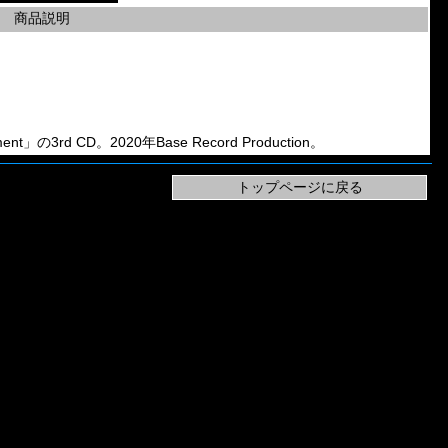
商品説明
ent」の3rd CD。2020年Base Record Production。