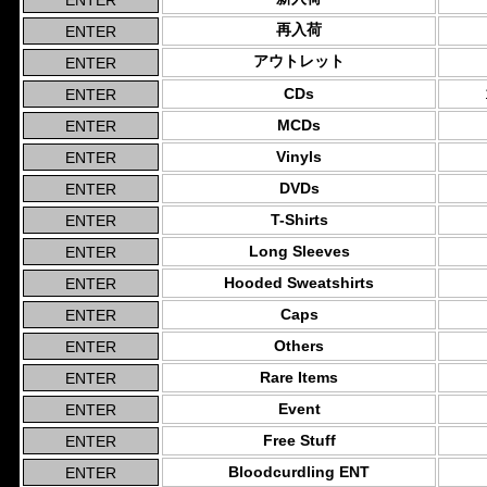
再入荷
アウトレット
CDs
MCDs
Vinyls
DVDs
T-Shirts
Long Sleeves
Hooded Sweatshirts
Caps
Others
Rare Items
Event
Free Stuff
Bloodcurdling ENT