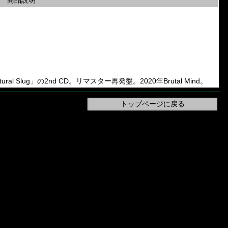
商品説明
Guttural Slug」の2nd CD。リマスター再発盤。2020年Brutal Mind。