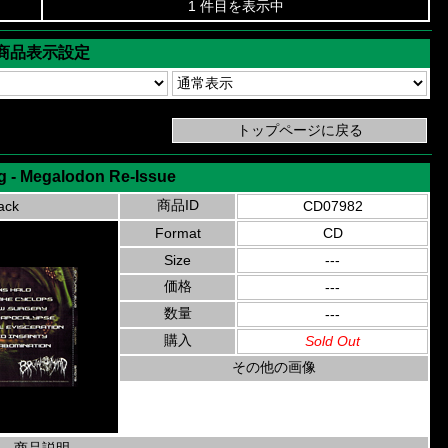
1 件目を表示中
商品表示設定
ug - Megalodon Re-Issue
商品ID
ack
CD07982
Format
CD
Size
---
価格
---
数量
---
購入
Sold Out
その他の画像