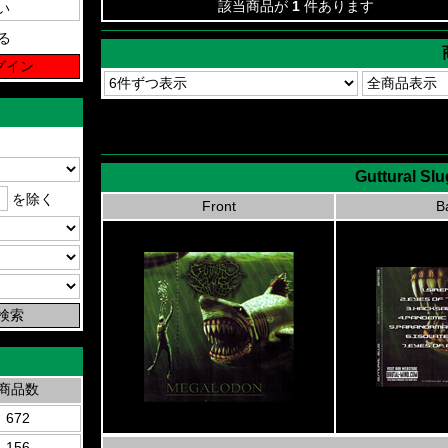
該当商品が
1
件あります
る
Guttural Sl
を除く
Front
B
商品数
672
156