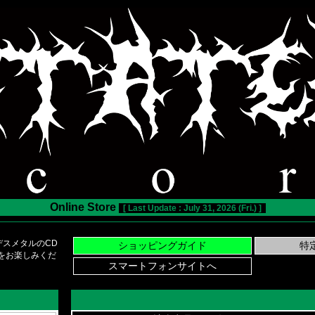
Online Store
[ Last Update : July 31, 2026 (Fri.) ]
スメタルのCD
い物をお楽しみくだ