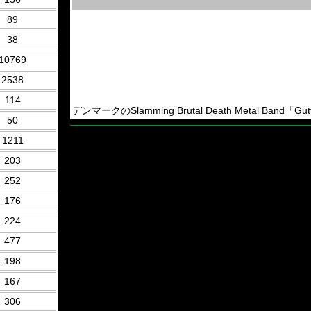
89
38
10769
2538
114
デンマークのSlamming Brutal Death Metal Band「
50
1211
203
252
176
224
477
198
167
306