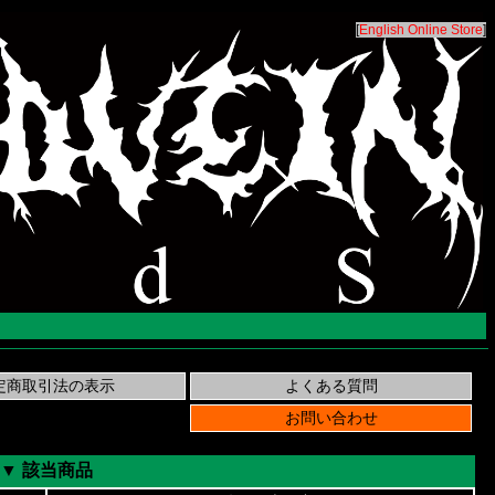
[
English Online Store
]
▼ 該当商品